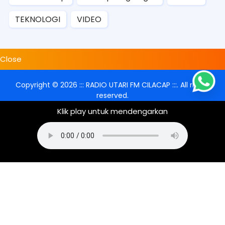
TEKNOLOGI
VIDEO
Close
Copyright ©
2026
::: RADIO UTARI FM CILACAP :::
. All rights
reserved.
Klik play untuk mendengarkan