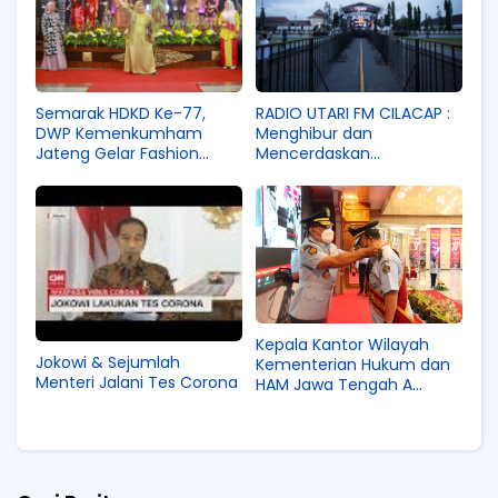
Semarak HDKD Ke-77,
RADIO UTARI FM CILACAP :
DWP Kemenkumham
Menghibur dan
Jateng Gelar Fashion
Mencerdaskan
Show
Masyarakat Lewat
Beragam Acara.
Kepala Kantor Wilayah
Jokowi & Sejumlah
Kementerian Hukum dan
Menteri Jalani Tes Corona
HAM Jawa Tengah A
Yuspahruddin Mewisuda 4
Orang Purnabakti