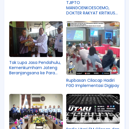
TJIPTO
MANGOENKOESOEMO,
DOKTER RAKYAT KRITIKUS
PEMERINTAH BELANDA
Tak Lupa Jasa Pendahulu,
Kemenkumham Jateng
Beranjangsana ke Para
Purna Bakti
Rupbasan Cilacap Hadiri
FGD Implementasi Digipay