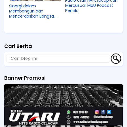
Radio Utari FM Cilacap dan
Mercusuar MoU Podcast
Sinergi dalam
Pemilu
Membangun dan
Mencerdaskan Bangsa,
Kemenkumham Jateng
Teken MoU dengan
Unimus
Cari Berita
Banner Promosi