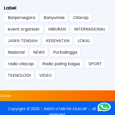
Label
Banjarnegara
Banyumas
Cilacap
event organizer
HIBURAN
INTERNASIONAL
JAWA TENGAH
KESEHATAN
LOKAL
Nasional
NEWS
Purbalingga
radio cilacap
Radio paling bagus
SPORT
TEKNOLOGI
VIDEO
Close
Copyright ©
2026
::: RADIO UTARI FM CILACAP :::
. All rights
reserved.