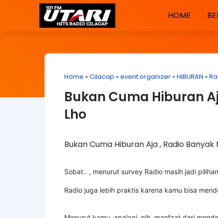
HOME
BE
Home
»
Cilacap
»
event organizer
»
HIBURAN
»
Ra
Bukan Cuma Hiburan Aj
Lho
Bukan Cuma Hiburan Aja , Radio Banyak
Sobat.. , menurut survey Radio masih jadi pilih
Radio juga lebih praktis karena kamu bisa mende
Menurut kamu, apalagi, nih, manfaat dari mend