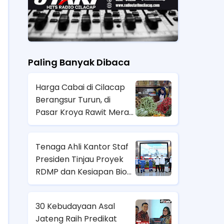
Paling Banyak Dibaca
Harga Cabai di Cilacap
Berangsur Turun, di
Pasar Kroya Rawit Merah
Rp 65 Ribu Per Kg
Tenaga Ahli Kantor Staf
Presiden Tinjau Proyek
RDMP dan Kesiapan Bio
Refinery di Kilang Cilacap
30 Kebudayaan Asal
Jateng Raih Predikat