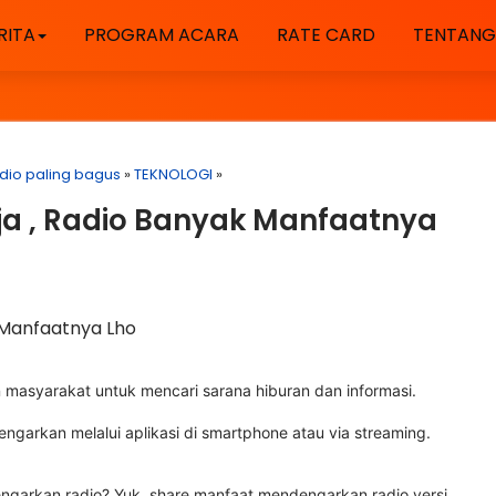
RITA
PROGRAM ACARA
RATE CARD
TENTANG
dio paling bagus
»
TEKNOLOGI
»
a , Radio Banyak Manfaatnya
 Manfaatnya Lho
an masyarakat untuk mencari sarana hiburan dan informasi.
ngarkan melalui aplikasi di smartphone atau via streaming.
engarkan radio? Yuk, share manfaat mendengarkan radio versi