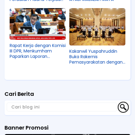
RUU Pemasyarakatan
Resmi Diundangkan
Rapat Kerja dengan Komisi
III DPR, Menkumham
Kakanwil Yuspahruddin
Paparkan Laporan
Buka Rakernis
Keuangan TA 2021
Pemasyarakatan dengan
Tema "Mewujudkan
Pemasyarakatan Semakin
PASTI dan BerAKHLAK"
Cari Berita
Banner Promosi