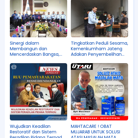
Tingkatkan Peduli Sesama,
Sinergi dalam
Kemenkumham Jateng
Membangun dan
Adakan Penyembelihan
Mencerdaskan Bangsa,
Hewan Qurban
Kemenkumham Jateng
Teken MoU dengan
Unimus
Wujudkan Keadilan
MAHTACARE ! OBAT
Restoratif dan Sistem
MUJARAB UNTUK SOLUSI
Peradilan Pidana Terpadu,
ATASI MASALAH MATA