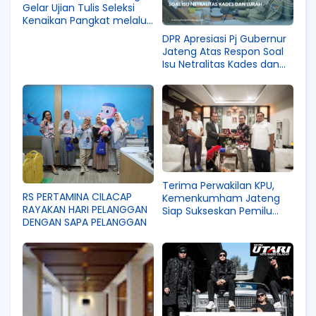
Gelar Ujian Tulis Seleksi
Kenaikan Pangkat melalui
Penyesuaian Ijasah dan
DPR Apresiasi Pj Gubernur
Ujian Dinas
Jateng Atas Respon Soal
Isu Netralitas Kades dan
Lurah.
Terima Perwakilan KPU,
RS PERTAMINA CILACAP
Kemenkumham Jateng
RAYAKAN HARI PELANGGAN
Siap Sukseskan Pemilu
DENGAN SAPA PELANGGAN
2024