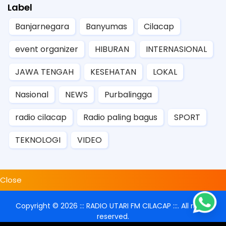
Label
Banjarnegara
Banyumas
Cilacap
event organizer
HIBURAN
INTERNASIONAL
JAWA TENGAH
KESEHATAN
LOKAL
Nasional
NEWS
Purbalingga
radio cilacap
Radio paling bagus
SPORT
TEKNOLOGI
VIDEO
Close
Copyright ©
2026
::: RADIO UTARI FM CILACAP :::
. All rights
reserved.