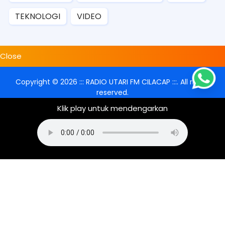
TEKNOLOGI
VIDEO
Close
Copyright ©
2026
::: RADIO UTARI FM CILACAP :::
. All rights
reserved.
Klik play untuk mendengarkan