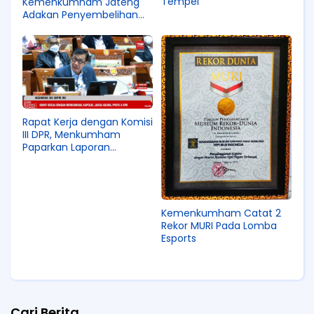
Tempel
Kemenkumham Jateng
Adakan Penyembelihan
Hewan Qurban
Rapat Kerja dengan Komisi
III DPR, Menkumham
Paparkan Laporan
Keuangan TA 2021
Kemenkumham Catat 2
Rekor MURI Pada Lomba
Esports
Cari Berita