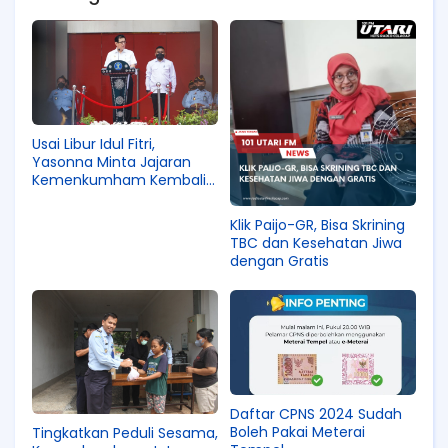
Usai Libur Idul Fitri,
Yasonna Minta Jajaran
Kemenkumham Kembali
Fokus Kerja Melayani Publik
Klik Paijo-GR, Bisa Skrining
TBC dan Kesehatan Jiwa
dengan Gratis
Daftar CPNS 2024 Sudah
Boleh Pakai Meterai
Tingkatkan Peduli Sesama,