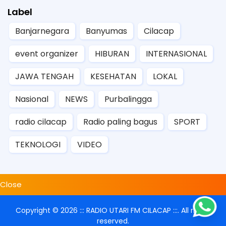
Label
Banjarnegara
Banyumas
Cilacap
event organizer
HIBURAN
INTERNASIONAL
JAWA TENGAH
KESEHATAN
LOKAL
Nasional
NEWS
Purbalingga
radio cilacap
Radio paling bagus
SPORT
TEKNOLOGI
VIDEO
Close
Copyright ©
2026
::: RADIO UTARI FM CILACAP :::
. All rights
reserved.