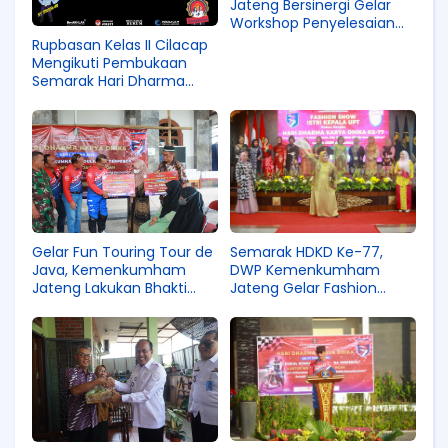
Jateng Bersinergi Gelar
Workshop Penyelesaian
Substantif Paten
Rupbasan Kelas II Cilacap
Mengikuti Pembukaan
Semarak Hari Dharma
Karya Dhika Ke 77
Semarak HDKD Ke-77,
Gelar Fun Touring Tour de
DWP Kemenkumham
Java, Kemenkumham
Jateng Gelar Fashion
Jateng Lakukan Bhakti
Show
Sosial