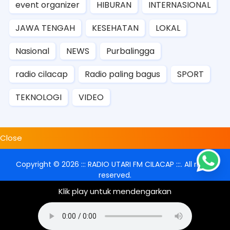
event organizer
HIBURAN
INTERNASIONAL
JAWA TENGAH
KESEHATAN
LOKAL
Nasional
NEWS
Purbalingga
radio cilacap
Radio paling bagus
SPORT
TEKNOLOGI
VIDEO
Close
Copyright ©
2026
::: RADIO UTARI FM CILACAP :::
. All rights
reserved.
Klik play untuk mendengarkan