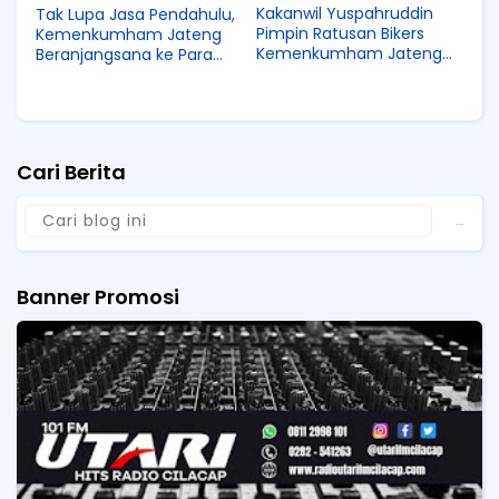
Kakanwil Yuspahruddin
Tak Lupa Jasa Pendahulu,
Pimpin Ratusan Bikers
Kemenkumham Jateng
Kemenkumham Jateng
Beranjangsana ke Para
Adakan Bakti Sosial
Purna Bakti
Cari Berita
Banner Promosi