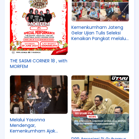
Kemenkumham Jateng
Gelar Ujian Tulis Seleksi
Kenaikan Pangkat melalui
Penyesuaian Ijasah dan
Ujian Dinas
THE SASMI CORNER 18 , with
MORFEM
Melalui Yasonna
Mendengar,
Kemenkumham Ajak
Pelaku Usaha Kreatif