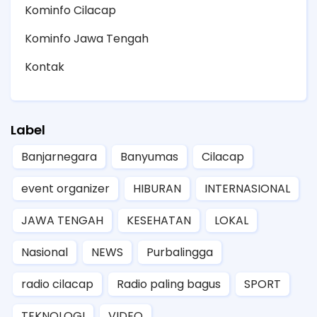
Kominfo Cilacap
Kominfo Jawa Tengah
Kontak
Label
Banjarnegara
Banyumas
Cilacap
event organizer
HIBURAN
INTERNASIONAL
JAWA TENGAH
KESEHATAN
LOKAL
Nasional
NEWS
Purbalingga
radio cilacap
Radio paling bagus
SPORT
TEKNOLOGI
VIDEO