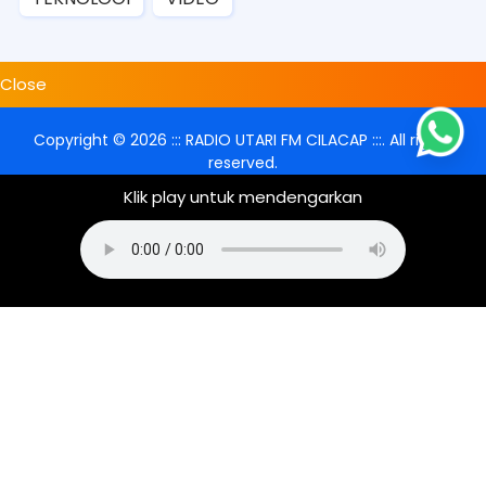
Close
Copyright ©
2026
::: RADIO UTARI FM CILACAP :::
. All rights
reserved.
Klik play untuk mendengarkan