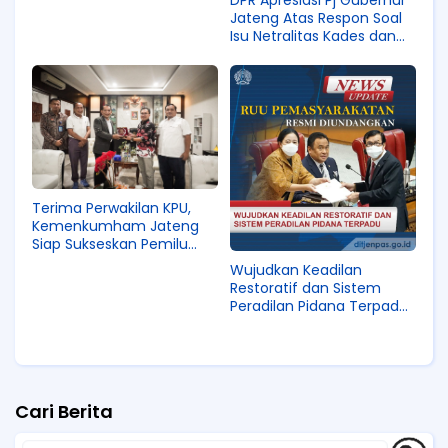
DPR Apresiasi Pj Gubernur
Daftarkan Hak Kekayaan
Jateng Atas Respon Soal
Intelektual
Isu Netralitas Kades dan
Lurah.
Terima Perwakilan KPU,
Kemenkumham Jateng
Siap Sukseskan Pemilu
2024
Wujudkan Keadilan
Restoratif dan Sistem
Peradilan Pidana Terpadu,
RUU Pemasyarakatan
Resmi Diundangkan
Cari Berita