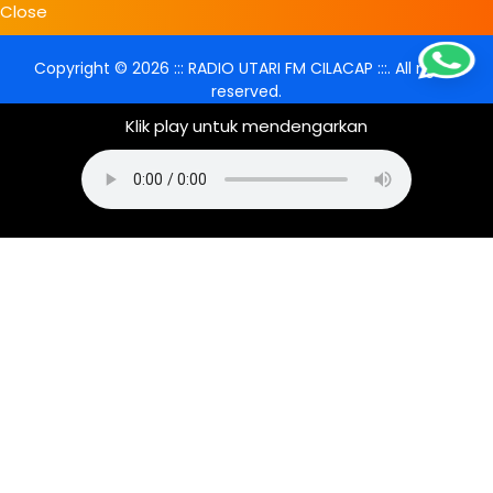
Close
Copyright ©
2026
::: RADIO UTARI FM CILACAP :::
. All rights
reserved.
Klik play untuk mendengarkan