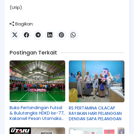
(Urip)
Bagikan:
Postingan Terkait
Buka Pertandingan Futsal
RS PERTAMINA CILACAP
& Bulutangkis HDKD ke-77,
RAYAKAN HARI PELANGGAN
Kakanwil Pesan Utamakan
DENGAN SAPA PELANGGAN
Sportivitas