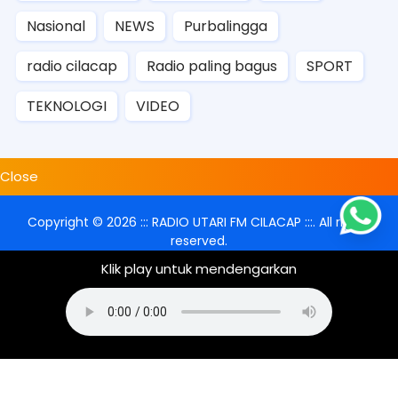
Nasional
NEWS
Purbalingga
radio cilacap
Radio paling bagus
SPORT
TEKNOLOGI
VIDEO
Close
Copyright ©
2026
::: RADIO UTARI FM CILACAP :::
. All rights
reserved.
Klik play untuk mendengarkan