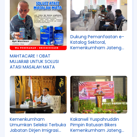
Dukung Pemanfaatan e-
Katalog Sektoral,
Kemenkumham Jateng
Buka Layanan
MAHTACARE ! OBAT
Pendaftaran
MUJARAB UNTUK SOLUSI
ATASI MASALAH MATA
Kemenkumham
Kakanwil Yuspahruddin
Umumkan Seleksi Terbuka
Pimpin Ratusan Bikers
Jabatan Dirjen Imigrasi
Kemenkumham Jateng
bagi PNS, TNI, dan Polri
Adakan Bakti Sosial