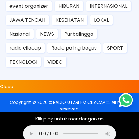
event organizer
HIBURAN
INTERNASIONAL
JAWA TENGAH
KESEHATAN
LOKAL
Nasional
NEWS
Purbalingga
radio cilacap
Radio paling bagus
SPORT
TEKNOLOGI
VIDEO
Close
Copyright ©
2026
::: RADIO UTARI FM CILACAP :::
. All rights
reserved.
Klik play untuk mendengarkan