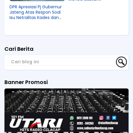
Masyarakat Lewat
DPR Apresiasi Pj Gubernur
Beragam Acara.
Jateng Atas Respon Soal
Isu Netralitas Kades dan
Lurah.
Cari Berita
Banner Promosi