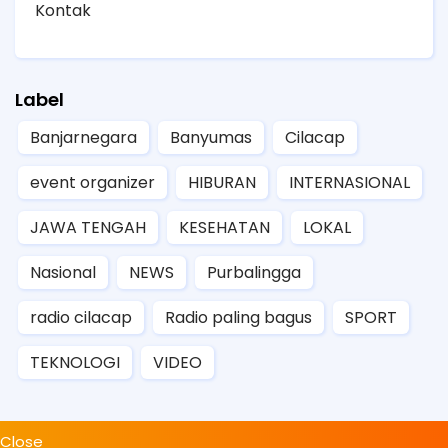
Kontak
Label
Banjarnegara
Banyumas
Cilacap
event organizer
HIBURAN
INTERNASIONAL
JAWA TENGAH
KESEHATAN
LOKAL
Nasional
NEWS
Purbalingga
radio cilacap
Radio paling bagus
SPORT
TEKNOLOGI
VIDEO
Close